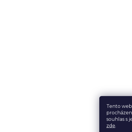
Tento web 
procházen
souhlas s j
zde
.